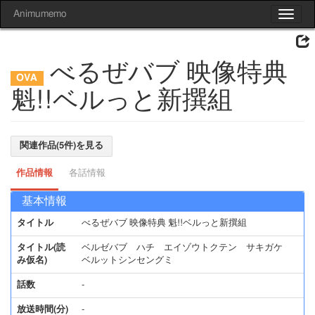
Animumemo
Toggle
navigat
べるぜバブ 映像特典
魁!!ベルっと新撰組
関連作品(5件)を見る
作品情報
各話情報
基本情報
タイトル
べるぜバブ 映像特典 魁!!ベルっと新撰組
タイトル(読
ベルゼバブ ハチ エイゾウトクテン サキガケ
み仮名)
ベルットシンセングミ
話数
-
放送時間(分)
-