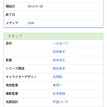
開始日
2012-01-25
終了日
メディア
OVA
スタッフ
原作
べるぜバブ
田村隆平
監督
高本宣弘
シリーズ構成
横谷昌宏
キャラクターデザイン
吉岡毅
美術監督
東潤一
撮影監督
松本敦穂
色彩設計
甲斐けい子