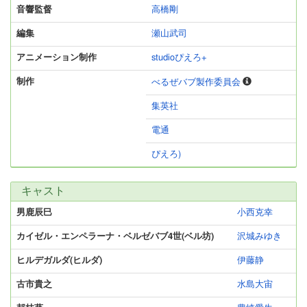
音響監督
高橋剛
編集
瀬山武司
アニメーション制作
studioぴえろ+
制作
べるぜバブ製作委員会
集英社
電通
ぴえろ)
キャスト
男鹿辰巳
小西克幸
カイゼル・エンペラーナ・ベルゼバブ4世(ベル坊)
沢城みゆき
ヒルデガルダ(ヒルダ)
伊藤静
古市貴之
水島大宙