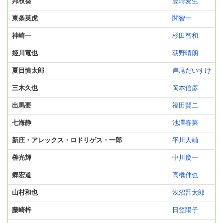
邦枝葵
豊崎愛生
東条英虎
関智一
神崎一
杉田智和
姫川竜也
荻野晴朗
夏目慎太郎
岸尾だいすけ
三木久也
岡本信彦
出馬要
福田賢二
七海静
池澤春菜
新庄・アレックス・ロドリゲス・一郎
平川大輔
榊光輝
中川慶一
郷宏道
高橋伸也
山村和也
浅沼晋太郎
藤崎梓
日笠陽子