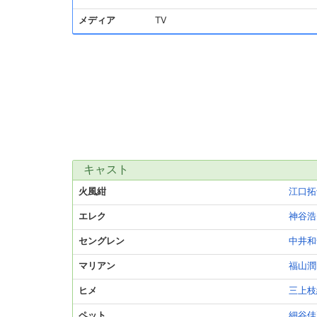
メディア
TV
キャスト
火風紺
江口拓
エレク
神谷浩
セングレン
中井和
マリアン
福山潤
ヒメ
三上枝
ペット
細谷佳