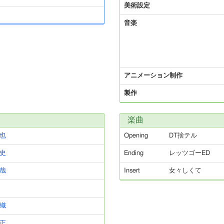
美術設定
音楽
アニメーション制作
製作
楽曲
也
Opening
DT捨テル
史
Ending
レッツゴーED
哉
Insert
女々しくて
織
正