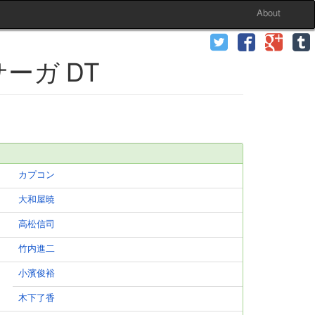
About
 サーガ DT
カプコン
大和屋暁
高松信司
竹内進二
小濱俊裕
木下了香