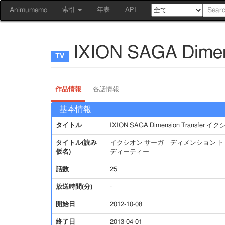
Animumemo
索引
年表
API
IXION SAGA Dim
作品情報
各話情報
基本情報
タイトル
IXION SAGA Dimension Transfer 
タイトル(読み
イクシオン サーガ ディメンション 
仮名)
ディーティー
話数
25
放送時間(分)
-
開始日
2012-10-08
終了日
2013-04-01