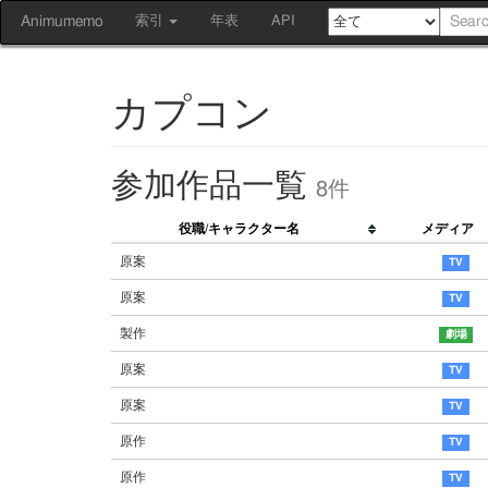
Animumemo
索引
年表
API
カプコン
参加作品一覧
8件
役職/キャラクター名
メディア
原案
原案
製作
原案
原案
原作
原作