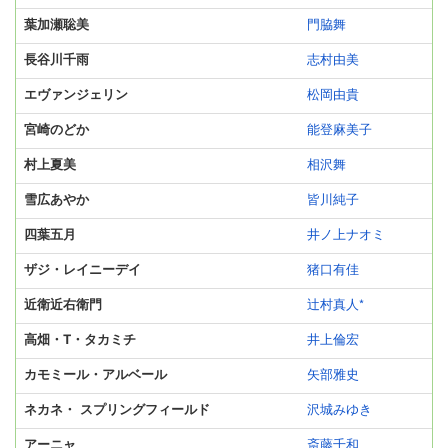
葉加瀬聡美
門脇舞
長谷川千雨
志村由美
エヴァンジェリン
松岡由貴
宮崎のどか
能登麻美子
村上夏美
相沢舞
雪広あやか
皆川純子
四葉五月
井ノ上ナオミ
ザジ・レイニーデイ
猪口有佳
近衛近右衛門
辻村真人*
高畑・T・タカミチ
井上倫宏
カモミール・アルベール
矢部雅史
ネカネ・ スプリングフィールド
沢城みゆき
アーニャ
斎藤千和