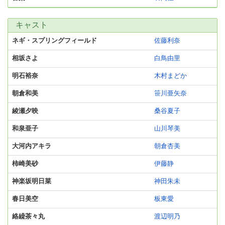
キャスト
ネギ・スプリングフィールド
佐藤利奈
相坂さよ
白鳥由里
明石裕奈
木村まどか
朝倉和美
笹川亜矢奈
綾瀬夕映
桑谷夏子
和泉亜子
山川琴美
大河内アキラ
朝倉杏美
柿崎美砂
伊藤静
神楽坂明日菜
神田朱未
春日美空
板東愛
絡繰茶々丸
渡辺明乃