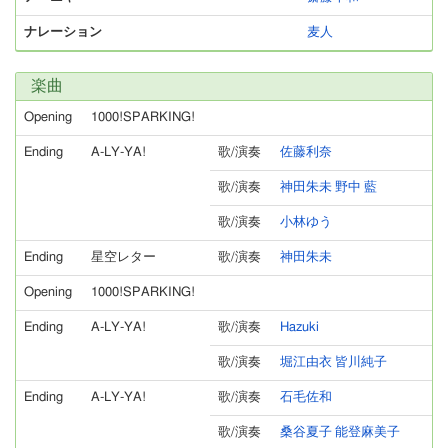
ナレーション
麦人
楽曲
Opening
1000!SPARKING!
Ending
A-LY-YA!
歌/演奏
佐藤利奈
歌/演奏
神田朱未 野中 藍
歌/演奏
小林ゆう
Ending
星空レター
歌/演奏
神田朱未
Opening
1000!SPARKING!
Ending
A-LY-YA!
歌/演奏
Hazuki
歌/演奏
堀江由衣 皆川純子
Ending
A-LY-YA!
歌/演奏
石毛佐和
歌/演奏
桑谷夏子 能登麻美子