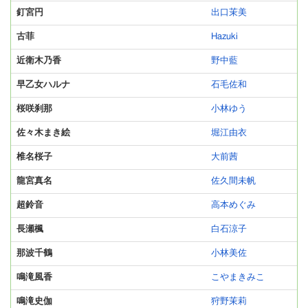
釘宮円
出口茉美
古菲
Hazuki
近衛木乃香
野中藍
早乙女ハルナ
石毛佐和
桜咲刹那
小林ゆう
佐々木まき絵
堀江由衣
椎名桜子
大前茜
龍宮真名
佐久間未帆
超鈴音
高本めぐみ
長瀬楓
白石涼子
那波千鶴
小林美佐
鳴滝風香
こやまきみこ
鳴滝史伽
狩野茉莉