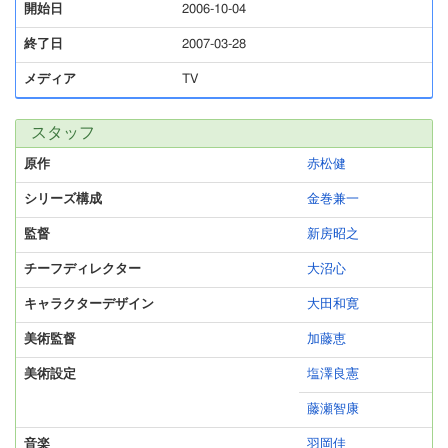
開始日
2006-10-04
終了日
2007-03-28
メディア
TV
スタッフ
原作
赤松健
シリーズ構成
金巻兼一
監督
新房昭之
チーフディレクター
大沼心
キャラクターデザイン
大田和寛
美術監督
加藤恵
美術設定
塩澤良憲
藤瀬智康
音楽
羽岡佳