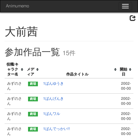
Animumemo
Toggle
navigat
大前茜
参加作品一覧
15件
役職/キ
ャラク
メデ
開始
ター名
ィア
作品タイトル
日
みずのさ
1ばんゆうき
2002-
ん
00-00
みずのさ
1ばんげんき
2002-
ん
00-00
みずのさ
1ばんワル
2002-
ん
00-00
みずのさ
1ばんでっかい!!
2002-
ん
00-00