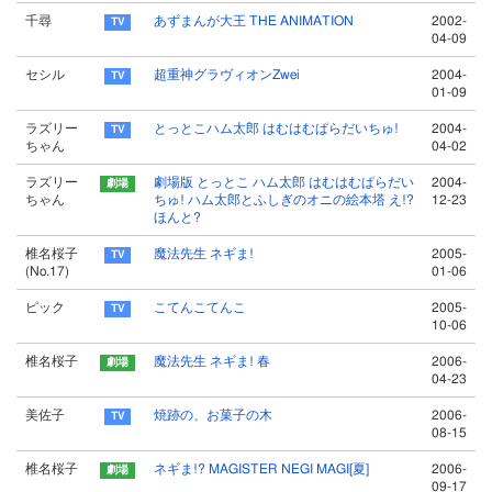
千尋
あずまんが大王 THE ANIMATION
2002-
04-09
セシル
超重神グラヴィオンZwei
2004-
01-09
ラズリー
とっとこハム太郎 はむはむぱらだいちゅ!
2004-
ちゃん
04-02
ラズリー
劇場版 とっとこ ハム太郎 はむはむぱらだい
2004-
ちゃん
ちゅ! ハム太郎とふしぎのオニの絵本塔 え!?
12-23
ほんと?
椎名桜子
魔法先生 ネギま!
2005-
(No.17)
01-06
ピック
こてんこてんこ
2005-
10-06
椎名桜子
魔法先生 ネギま! 春
2006-
04-23
美佐子
焼跡の、お菓子の木
2006-
08-15
椎名桜子
ネギま!? MAGISTER NEGI MAGI[夏]
2006-
09-17