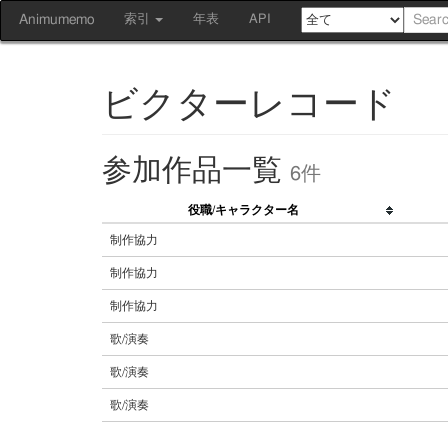
Animumemo
索引
年表
API
ビクターレコード
参加作品一覧
6件
役職/キャラクター名
制作協力
制作協力
制作協力
歌/演奏
歌/演奏
歌/演奏