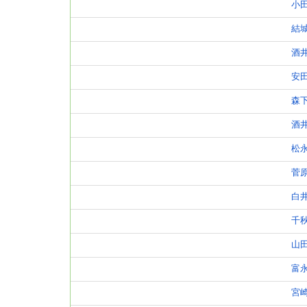
小
結
酒
安
森
酒
松
菅
白
千
山
富
宮