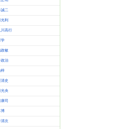
栗正明
谷誠二
田光利
見川高行
塚学
脇政敏
谷政治
山梓
栗清史
田光央
田康司
木博
井清次