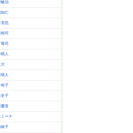
田敏治
城知仁
井克也
田裕司
下竜司
井晴人
永大
原靖人
井裕子
秋史子
田慶造
永ミーナ
崎綾子