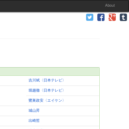
About
吉川斌〈日本テレビ〉
堀越徹〈日本テレビ〉
鷺巣政安〈エイケン〉
城山昇
出崎哲