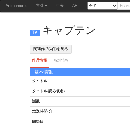
Animumemo
索引
年表
API
キャプテン
関連作品(4件)を見る
作品情報
各話情報
基本情報
タイトル
タイトル(読み仮名)
話数
放送時間(分)
開始日