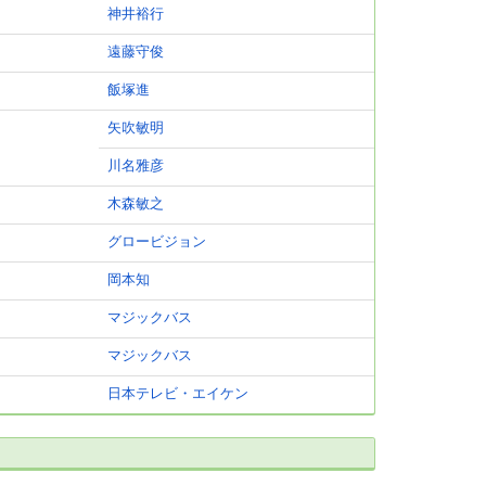
神井裕行
遠藤守俊
飯塚進
矢吹敏明
川名雅彦
木森敏之
グロービジョン
岡本知
マジックバス
マジックバス
日本テレビ・エイケン