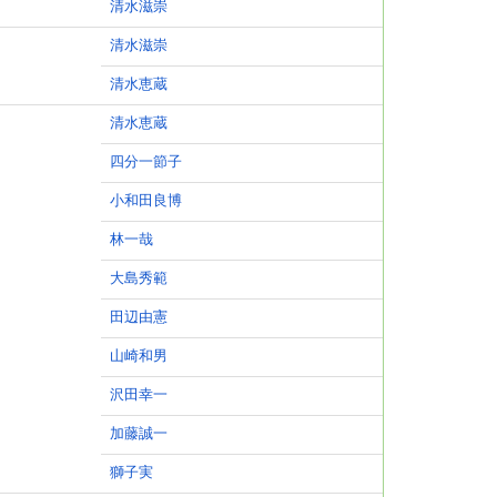
清水滋崇
清水滋崇
清水恵蔵
清水恵蔵
四分一節子
小和田良博
林一哉
大島秀範
田辺由憲
山崎和男
沢田幸一
加藤誠一
獅子実