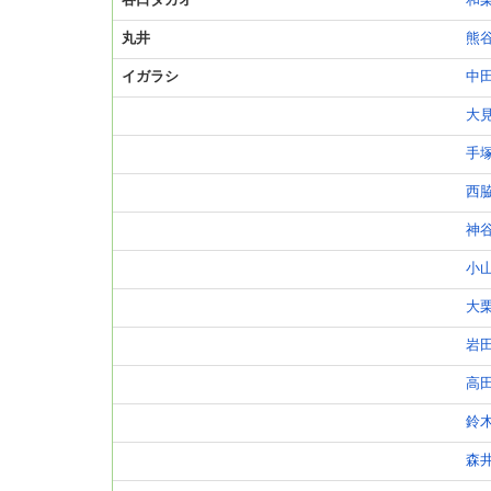
谷口タカオ
和
丸井
熊
イガラシ
中
大
手
西
神
小
大
岩
高
鈴
森