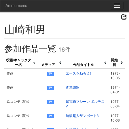
Animumemo
Toggle
navigat
山崎和男
参加作品一覧
16件
役職/キャラクタ
開始
ー名
メディア
作品タイトル
日
作画
エースをねらえ!
1973-
10-05
作画
柔道讃歌
1974-
04-01
絵コンテ, 演出
超電磁マシーン ボルテス
1977-
Ⅴ
06-04
絵コンテ, 演出
無敵超人ザンボット3
1977-
10-08