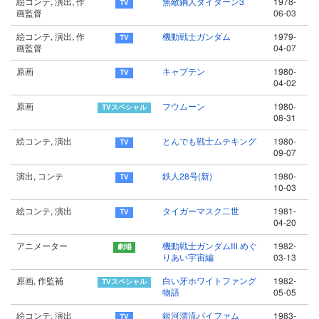
絵コンテ, 演出, 作
無敵鋼人ダイターン3
1978-
画監督
06-03
絵コンテ, 演出, 作
機動戦士ガンダム
1979-
画監督
04-07
原画
キャプテン
1980-
04-02
原画
フウムーン
1980-
08-31
絵コンテ, 演出
とんでも戦士ムテキング
1980-
09-07
演出, コンテ
鉄人28号(新)
1980-
10-03
絵コンテ, 演出
タイガーマスク二世
1981-
04-20
アニメーター
機動戦士ガンダムⅢ めぐ
1982-
りあい宇宙編
03-13
原画, 作監補
白い牙ホワイトファング
1982-
物語
05-05
絵コンテ, 演出
銀河漂流バイファム
1983-