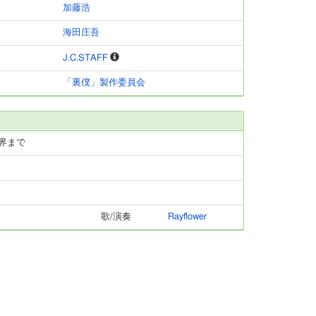
加藤浩
海田庄吾
J.C.STAFF
「裏僕」製作委員会
界まで
歌/演奏
Rayflower