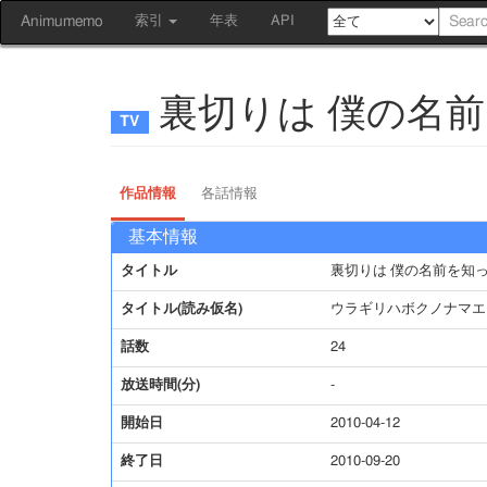
Animumemo
索引
年表
API
裏切りは 僕の名
作品情報
各話情報
基本情報
タイトル
裏切りは 僕の名前を知
タイトル(読み仮名)
ウラギリハボクノナマエ
話数
24
放送時間(分)
-
開始日
2010-04-12
終了日
2010-09-20