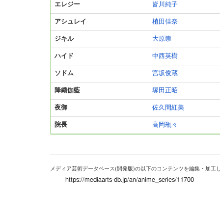
エレジー
皆川純子
アシュレイ
植田佳奈
ジキル
大原崇
ハイド
中西英樹
ソドム
宮坂俊蔵
降織伽藍
塚田正昭
夜御
佐久間紅美
院長
高岡瓶々
メディア芸術データベース(開発版)の以下のコンテンツを編集・加工
https://mediaarts-db.jp/an/anime_series/11700