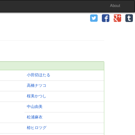
About
小田切ほたる
高橋ナツコ
桜美かつし
中山由美
松浦麻衣
栫ヒロツグ