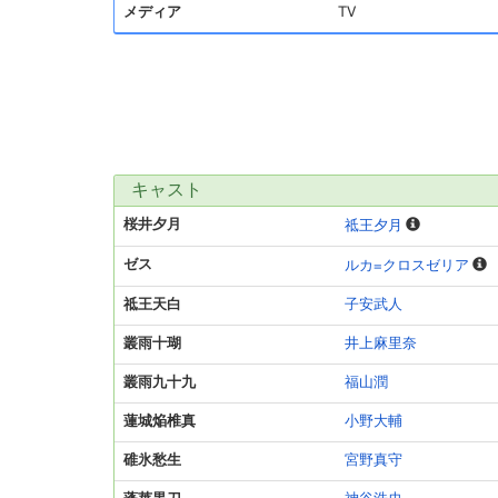
メディア
TV
キャスト
桜井夕月
祗王夕月
ゼス
ルカ=クロスゼリア
祗王天白
子安武人
叢雨十瑚
井上麻里奈
叢雨九十九
福山潤
蓮城焔椎真
小野大輔
碓氷愁生
宮野真守