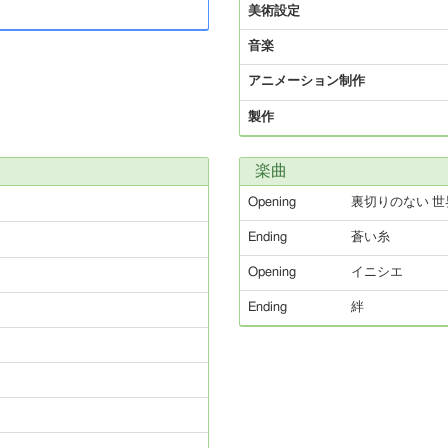
美術設定
音楽
アニメーション制作
製作
楽曲
Opening
裏切りのない 世
Ending
蒼い糸
Opening
イニシエ
Ending
絆