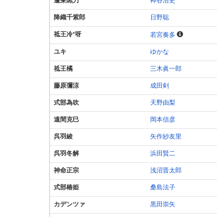
蓬莱黒刀
神谷浩史
降織千紫郎
日野聡
祗王冷*呀
若宮奏多
ユキ
ゆかな
祗王橘
三木眞一郎
藤原彌涼
成田剣
式部為吹
天野由梨
遠間克巳
岡本信彦
呉羽綾
矢作紗友里
呉羽冬解
浜田賢二
神命正宗
浅沼晋太郎
式部椿姫
桑島法子
カデンツァ
黒田崇矢