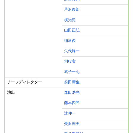
芦沢俊郎
横光晃
山田正弘
稲垣俊
矢代静一
別役実
武子一丸
チーフディレクター
前田庸生
演出
森田浩光
藤本四郎
辻伸一
矢沢則夫