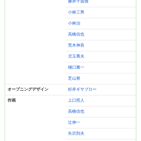
勝井千賀雄
小林三男
小林治
高橋信也
荒木伸吾
児玉喬夫
樋口雅一
芝山努
オープニングデザイン
杉井ギサブロー
作画
上口照人
高橋信也
辻伸一
矢沢則夫