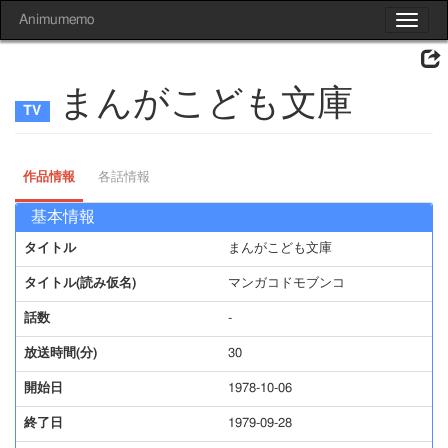
Animumemo
Toggle
navigat
まんがこども文庫
作品情報
各話情報
基本情報
タイトル
まんがこども文庫
タイトル(読み仮名)
マンガコドモブンコ
話数
-
放送時間(分)
30
開始日
1978-10-06
終了日
1979-09-28