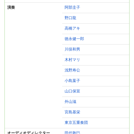
演奏
阿部圭子
野口龍
高橋アキ
徳永健一郎
川俣和男
木村マリ
浅野寿公
小島葉子
山口保宣
外山滋
宮島基栄
東京五重奏団
オーディオディレクター
田代敦巳