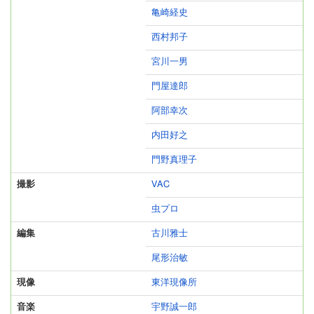
亀崎経史
西村邦子
宮川一男
門屋達郎
阿部幸次
内田好之
門野真理子
撮影
VAC
虫プロ
編集
古川雅士
尾形治敏
現像
東洋現像所
音楽
宇野誠一郎