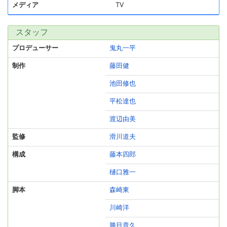
メディア
TV
スタッフ
プロデューサー
鬼丸一平
制作
藤田健
池田修也
平松達也
渡辺由美
監修
滑川道夫
構成
藤本四郎
樋口雅一
脚本
森崎東
川崎洋
勝目貴久