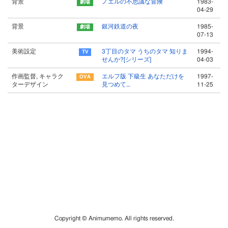
背景
ノエルの不思議な冒険
1983-
04-29
背景
銀河鉄道の夜
1985-
07-13
美術設定
3丁目のタマ うちのタマ 知りま
1994-
せんか?[シリーズ]
04-03
作画監督, キャラク
エルフ版 下級生 あなただけを
1997-
ターデザイン
見つめて…
11-25
Copyright © Animumemo. All rights reserved.