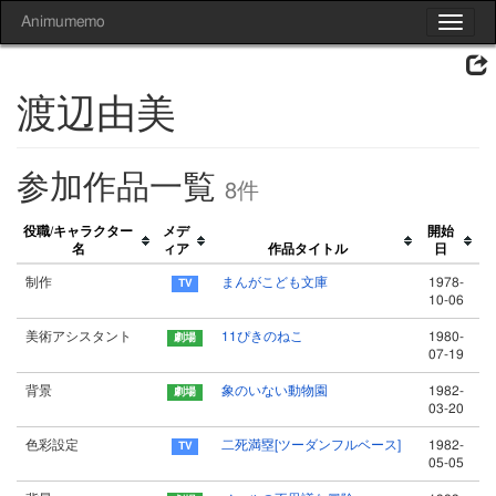
Animumemo
Toggle
navigat
渡辺由美
参加作品一覧
8件
役職/キャラクター
メデ
開始
名
ィア
作品タイトル
日
制作
まんがこども文庫
1978-
10-06
美術アシスタント
11ぴきのねこ
1980-
07-19
背景
象のいない動物園
1982-
03-20
色彩設定
二死満塁[ツーダンフルベース]
1982-
05-05