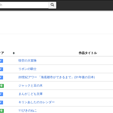
ィア
作品タイトル
悟空の大冒険
リボンの騎士
20世紀アワー 「海底都市ができるまで」(31年後の日本)
ジャックと豆の木
まんがこども文庫
キリンあしたのカレンダー
11ぴきのねこ