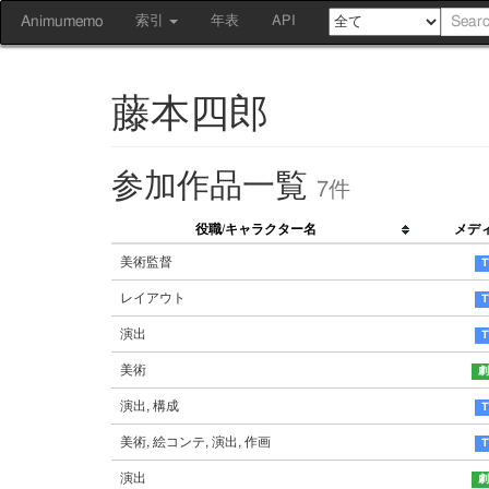
Animumemo
索引
年表
API
藤本四郎
参加作品一覧
7件
役職/キャラクター名
メデ
美術監督
レイアウト
演出
美術
演出, 構成
美術, 絵コンテ, 演出, 作画
演出