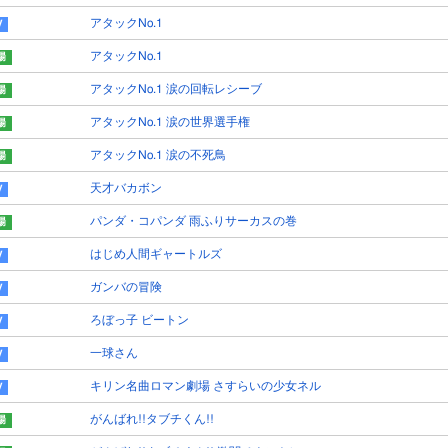
アタックNo.1
アタックNo.1
アタックNo.1 涙の回転レシーブ
アタックNo.1 涙の世界選手権
アタックNo.1 涙の不死鳥
天才バカボン
パンダ・コパンダ 雨ふりサーカスの巻
はじめ人間ギャートルズ
ガンバの冒険
ろぼっ子 ビートン
一球さん
キリン名曲ロマン劇場 さすらいの少女ネル
がんばれ!!タブチくん!!