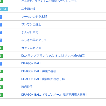
がんばれ!!タブチくん!! 激闘ペナントレース
二十四の瞳
フーセンのドラ太郎
ワンワン三銃士
まんが日本史
ふしぎの国のアリス
カッくんカフェ
Dr.スランプ アラレちゃん ほよよ! ナナバ城の秘宝
DRAGON BALL
DRAGON BALL 神龍の秘密
DRAGON BALL 魔神城のねむり姫
勝利投手
DRAGON BALL ドラゴンボール 魔訶不思議大冒険!!