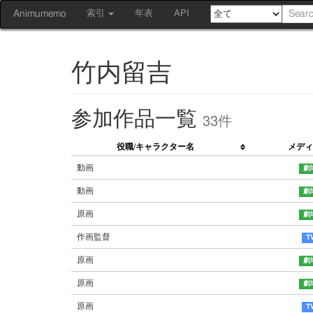
Animumemo
索引
年表
API
竹内留吉
参加作品一覧
33件
役職/キャラクター名
メディ
動画
動画
原画
作画監督
原画
原画
原画