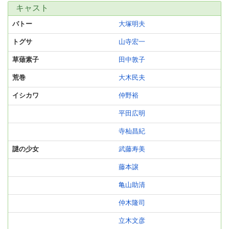
キャスト
バトー
大塚明夫
トグサ
山寺宏一
草薙素子
田中敦子
荒巻
大木民夫
イシカワ
仲野裕
平田広明
寺杣昌紀
謎の少女
武藤寿美
藤本譲
亀山助清
仲木隆司
立木文彦