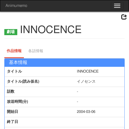
Animumemo
Toggle
navigat
INNOCENCE
作品情報
各話情報
基本情報
タイトル
INNOCENCE
タイトル(読み仮名)
イノセンス
話数
-
放送時間(分)
-
開始日
2004-03-06
終了日