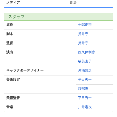
メディア
劇場
スタッフ
原作
士郎正宗
脚本
押井守
監督
押井守
演出
西久保利彦
楠美直子
キャラクターデザイナー
沖浦啓之
美術設定
平田秀一
渡部隆
美術監督
平田秀一
音楽
川井憲次