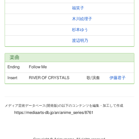
福笑子
木川絵理子
杉本ゆう
渡辺明乃
楽曲
Ending
Follow Me
Insert
RIVER OF CRYSTALS
歌/演奏
伊藤君子
メディア芸術データベース(開発版)の以下のコンテンツを編集・加工して作成
https://mediaarts-db.jp/an/anime_series/8761