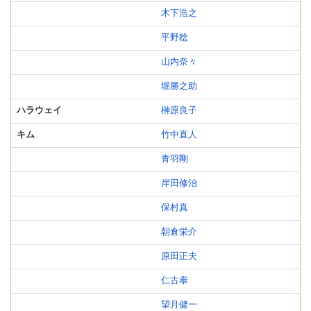
木下浩之
平野稔
山内奈々
堀勝之助
ハラウェイ
榊原良子
キム
竹中直人
青羽剛
岸田修治
保村真
朝倉栄介
原田正夫
仁古泰
望月健一