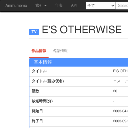
Animumemo
索引
年表
API
E'S OTHERWISE
作品情報
各話情報
基本情報
タイトル
E'S OT
タイトル(読み仮名)
エス ア
話数
26
放送時間(分)
-
開始日
2003-04-
終了日
2003-09-