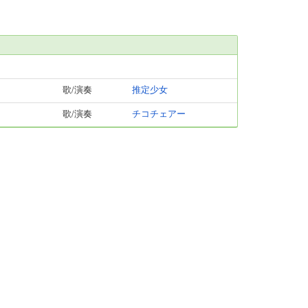
歌/演奏
推定少女
歌/演奏
チコチェアー