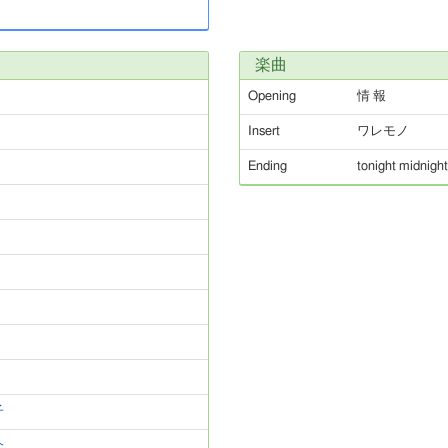
楽曲
Opening
情 報
Insert
ワレモノ
Ending
tonight midnight
子
介