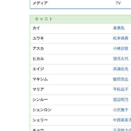
メディア
TV
キャスト
カイ
泰勇気
ユウキ
松本保典
アスカ
小林沙苗
ヒカル
望月久代
エイジ
高瀬右光
マキシム
飯田浩志
マリア
平松晶子
シンルー
渡辺明乃
シェンロン
小沢雅子
シェリー
中西裕美
キョウ
立花慎之