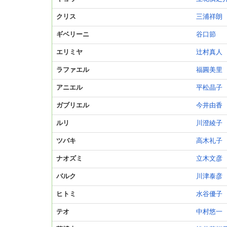
クリス
三浦祥朗
ギベリーニ
谷口節
エリミヤ
辻村真人
ラファエル
福圓美里
アニエル
平松晶子
ガブリエル
今井由香
ルリ
川澄綾子
ツバキ
高木礼子
ナオズミ
立木文彦
バルク
川津泰彦
ヒトミ
水谷優子
テオ
中村悠一