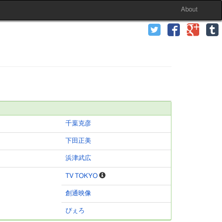
About
千葉克彦
下田正美
浜津武広
TV TOKYO
創通映像
ぴぇろ