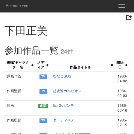
Animumemo
Toggle
navigat
下田正美
参加作品一覧
24件
役職/キャラク
メデ
開始
ター名
ィア
作品タイトル
日
原画作監
ななこSOS
1983-
04-02
作画監督
超攻速ガルビオン
1984-
02-03
原画
Gu-Guガンモ
1985-
03-16
作画監督
ダーティペア
1985-
07-15