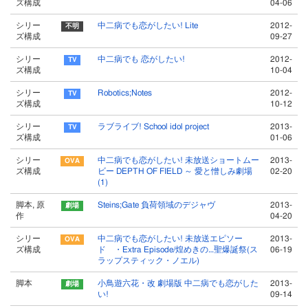
ズ構成
04-06
シリー
中二病でも恋がしたい! Lite
2012-
ズ構成
09-27
シリー
中二病でも 恋がしたい!
2012-
ズ構成
10-04
シリー
Robotics;Notes
2012-
ズ構成
10-12
シリー
ラブライブ! School idol project
2013-
ズ構成
01-06
シリー
中二病でも恋がしたい! 未放送ショートムー
2013-
ズ構成
ビー DEPTH OF FIELD ～ 愛と憎しみ劇場
02-20
(1)
脚本, 原
Steins;Gate 負荷領域のデジャヴ
2013-
作
04-20
シリー
中二病でも恋がしたい! 未放送エピソー
2013-
ズ構成
ド ・Extra Episode/煌めきの…聖爆誕祭(ス
06-19
ラップスティック・ノエル)
脚本
小鳥遊六花・改 劇場版 中二病でも恋がした
2013-
い!
09-14