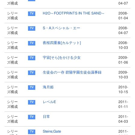
ズ構成
04-07
シリー
H2O～FOOTPRINTS IN THE SAND～
2008-
ズ構成
01-04
シリー
S・Aスペシャル・エー
2008-
ズ構成
04-07
シリー
夜桜四重奏[カルテット]
2008-
ズ構成
10-03
シリー
宇宙[そら]をかける少女
2009-
ズ構成
01-06
シリー
生徒会の一存 碧陽学園生徒会議事録
2009-
ズ構成
10-03
シリー
海月姫
2010-
ズ構成
10-15
シリー
レベルE
2011-
ズ構成
01-11
シリー
日常
2011-
ズ構成
04-03
シリー
Steins;Gate
2011-