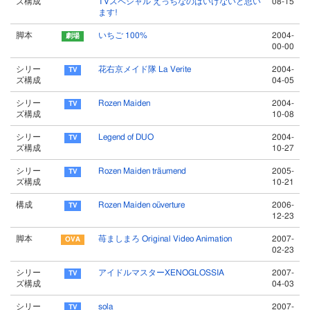
ズ構成
TVスペシャル えっちなのはいけないと思い
08-15
ます!
脚本
いちご 100%
2004-
00-00
シリー
花右京メイド隊 La Verite
2004-
ズ構成
04-05
シリー
Rozen Maiden
2004-
ズ構成
10-08
シリー
Legend of DUO
2004-
ズ構成
10-27
シリー
Rozen Maiden träumend
2005-
ズ構成
10-21
構成
Rozen Maiden oüverture
2006-
12-23
脚本
苺ましまろ Original Video Animation
2007-
02-23
シリー
アイドルマスターXENOGLOSSIA
2007-
ズ構成
04-03
シリー
sola
2007-