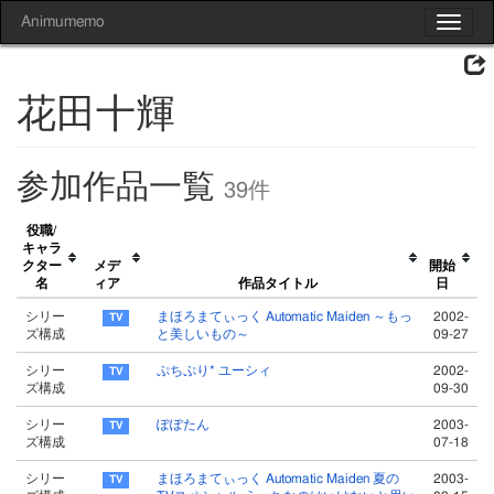
Animumemo
Toggle
navigat
花田十輝
参加作品一覧
39件
役職/
キャラ
クター
メデ
開始
名
ィア
作品タイトル
日
シリー
まほろまてぃっく Automatic Maiden ～もっ
2002-
ズ構成
と美しいもの～
09-27
シリー
ぷちぷり* ユーシィ
2002-
ズ構成
09-30
シリー
ぽぽたん
2003-
ズ構成
07-18
シリー
まほろまてぃっく Automatic Maiden 夏の
2003-