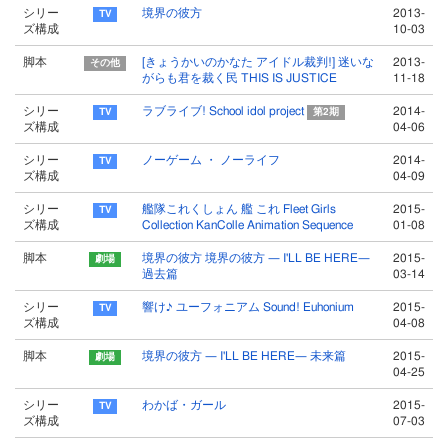
シリー
境界の彼方
2013-
ズ構成
10-03
脚本
[きょうかいのかなた アイドル裁判!] 迷いな
2013-
がらも君を裁く民 THIS IS JUSTICE
11-18
シリー
ラブライブ! School idol project
2014-
第2期
ズ構成
04-06
シリー
ノーゲーム ・ ノーライフ
2014-
ズ構成
04-09
シリー
艦隊これくしょん 艦 これ Fleet Girls
2015-
ズ構成
Collection KanColle Animation Sequence
01-08
脚本
境界の彼方 境界の彼方 ― I'LL BE HERE―
2015-
過去篇
03-14
シリー
響け♪ ユーフォニアム Sound! Euhonium
2015-
ズ構成
04-08
脚本
境界の彼方 ― I'LL BE HERE― 未来篇
2015-
04-25
シリー
わかば・ガール
2015-
ズ構成
07-03