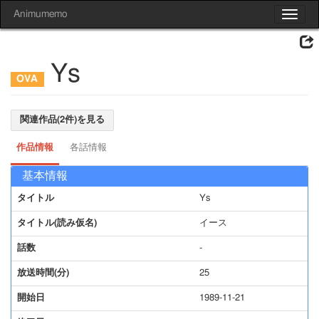
Animumemo
Toggle
navigat
Ys
関連作品(2件)を見る
作品情報
各話情報
基本情報
タイトル
Ys
タイトル(読み仮名)
イース
話数
-
放送時間(分)
25
開始日
1989-11-21