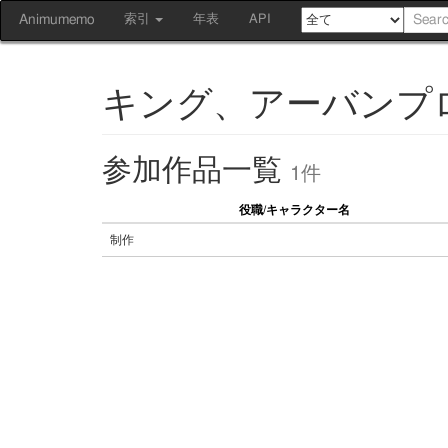
Animumemo
索引
年表
API
キング、アーバンプ
参加作品一覧
1件
役職/キャラクター名
制作