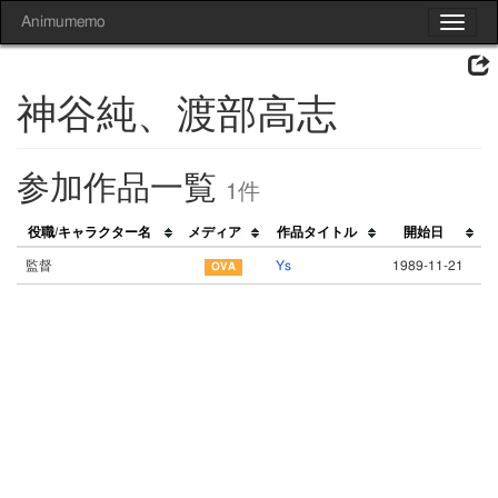
Animumemo
Toggle
navigat
神谷純、渡部高志
参加作品一覧
1件
役職/キャラクター名
メディア
作品タイトル
開始日
監督
Ys
1989-11-21