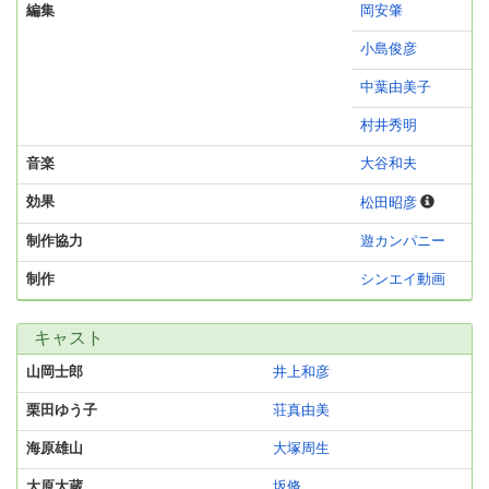
編集
岡安肇
小島俊彦
中葉由美子
村井秀明
音楽
大谷和夫
効果
松田昭彦
制作協力
遊カンパニー
制作
シンエイ動画
キャスト
山岡士郎
井上和彦
栗田ゆう子
荘真由美
海原雄山
大塚周生
大原大蔵
坂脩