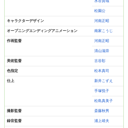
水谷貴哉
松園公
キャラクターデザイン
河南正昭
オープニングエンディングアニメーション
南家こうじ
作画監督
河南正昭
清山滋崇
美術監督
古谷彰
色指定
松本真司
仕上
新井こずえ
手塚悦子
松島真美子
撮影監督
斎藤秋男
録音監督
浦上靖夫