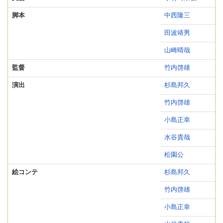
脚本
中西隆三
田波靖男
山崎晴哉
監督
竹内啓雄
演出
杉島邦久
竹内啓雄
小島正幸
水谷貴哉
松園公
絵コンテ
杉島邦久
竹内啓雄
小島正幸