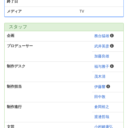
終了日
メディア
TV
スタッフ
企画
務台猛雄
プロデューサー
武井英彦
加藤良雄
制作デスク
福与雅子
茂木清
制作担当
伊藤響
田中敦
制作進行
倉岡裕之
渡邊哲哉
文芸
小村崎康弘