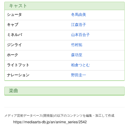
キャスト
シュータ
冬馬由美
キャブ
江森浩子
ミネルバ
山本百合子
ジンライ
竹村拓
ホーク
森功至
ライトフット
柏倉つとむ
ナレーション
野田圭一
楽曲
メディア芸術データベース(開発版)の以下のコンテンツを編集・加工して作成
https://mediaarts-db.jp/an/anime_series/2542