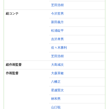
芝田浩樹
絵コンテ
今沢哲男
新田義方
松浦錠平
吉沢孝男
佐々木勝利
芝田浩樹
総作画監督
大島城次
作画監督
大森英敏
八幡正
星越賢次
林和男
山口聡