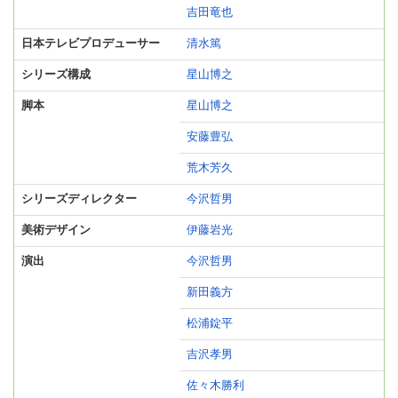
吉田竜也
日本テレビプロデューサー
清水篤
シリーズ構成
星山博之
脚本
星山博之
安藤豊弘
荒木芳久
シリーズディレクター
今沢哲男
美術デザイン
伊藤岩光
演出
今沢哲男
新田義方
松浦錠平
吉沢孝男
佐々木勝利