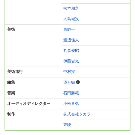
松本朋之
大島城次
美術
東純一
渡辺佳人
丸森俊昭
伊藤岩光
美術進行
中村実
編集
望月徹
音楽
石田勝範
オーディオディレクター
小松亘弘
制作
株式会社タカラ
東映