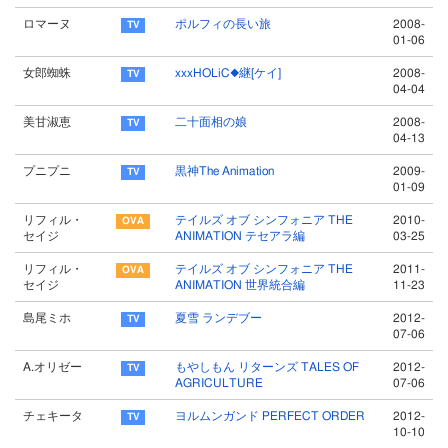
ロマーヌ
ポルフィの長い旅
2008-
01-06
女郎蜘蛛
xxxHOLiC◆継[ケイ]
2008-
04-04
美甘淑恵
二十面相の娘
2008-
04-13
プニプニ
黒神The Animation
2009-
01-09
リフィル・
テイルズ オブ シンフォニア THE
2010-
セイジ
ANIMATION テセアラ編
03-25
リフィル・
テイルズ オブ シンフォニア THE
2011-
セイジ
ANIMATION 世界統合編
11-23
島尾ミホ
夏雪 ランデブー
2012-
07-06
A.オリゼー
もやしもん リターンズ TALES OF
2012-
AGRICULTURE
07-06
チェキータ
ヨルムンガンド PERFECT ORDER
2012-
10-10