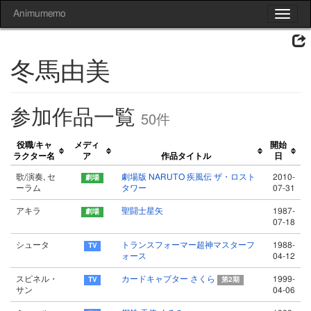
Animumemo
Toggle
navigat
冬馬由美
参加作品一覧
50件
役職/キャ
メディ
開始
ラクター名
ア
作品タイトル
日
歌/演奏, セ
劇場版 NARUTO 疾風伝 ザ・ロスト
2010-
ーラム
タワー
07-31
アキラ
聖闘士星矢
1987-
07-18
シュータ
トランスフォーマー超神マスターフ
1988-
ォース
04-12
スピネル・
カードキャプター さくら
1999-
第2期
サン
04-06