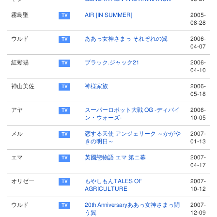
霧島聖
AIR [IN SUMMER]
2005-
08-28
ウルド
ああっ女神さまっ それぞれの翼
2006-
04-07
紅蜥蜴
ブラック.ジャック21
2006-
04-10
神山美佐
神様家族
2006-
05-18
アヤ
スーパーロボット大戦 OG -ディバイ
2006-
ン・ウォーズ-
10-05
メル
恋する天使 アンジェリーク ～かがや
2007-
きの明日～
01-13
エマ
英國戀物語 エマ 第ニ幕
2007-
04-17
オリゼー
もやしもんTALES OF
2007-
AGRICULTURE
10-12
ウルド
20th Anniversaryああっ女神さまっ闘
2007-
う翼
12-09