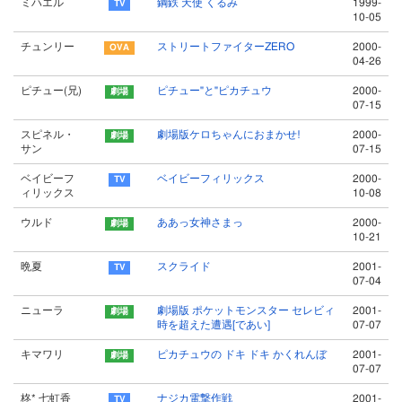
ミハエル
鋼鉄 天使 くるみ
1999-
10-05
チュンリー
ストリートファイターZERO
2000-
04-26
ピチュー(兄)
ピチュー"と"ピカチュウ
2000-
07-15
スピネル・
劇場版ケロちゃんにおまかせ!
2000-
サン
07-15
ベイビーフ
ベイビーフィリックス
2000-
ィリックス
10-08
ウルド
ああっ女神さまっ
2000-
10-21
晩夏
スクライド
2001-
07-04
ニューラ
劇場版 ポケットモンスター セレビィ
2001-
時を超えた遭遇[であい]
07-07
キマワリ
ピカチュウの ドキ ドキ かくれんぼ
2001-
07-07
柊* 七虹香
ナジカ電撃作戦
2001-