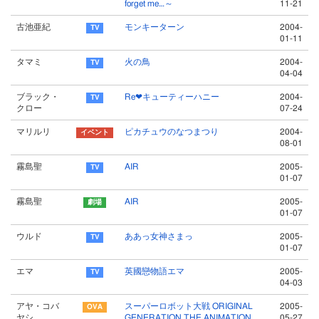
forget me…～
11-21
古池亜紀
モンキーターン
2004-
01-11
タマミ
火の鳥
2004-
04-04
ブラック・
Re❤キューティーハニー
2004-
クロー
07-24
マリルリ
ピカチュウのなつまつり
2004-
08-01
霧島聖
AIR
2005-
01-07
霧島聖
AIR
2005-
01-07
ウルド
ああっ女神さまっ
2005-
01-07
エマ
英國戀物語エマ
2005-
04-03
アヤ・コバ
スーパーロボット大戦 ORIGINAL
2005-
ヤシ
GENERATION THE ANIMATION
05-27