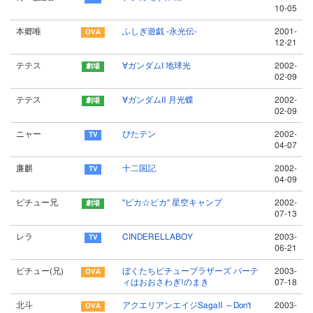
10-05
本郷唯
ふしぎ遊戯 -永光伝-
2001-
12-21
テテス
∀ガンダムⅠ 地球光
2002-
02-09
テテス
∀ガンダムⅡ 月光蝶
2002-
02-09
ニャー
ぴたテン
2002-
04-07
廉麒
十二国記
2002-
04-09
ピチュー兄
"ピカ☆ピカ" 星空キャンプ
2002-
07-13
レラ
CINDERELLABOY
2003-
06-21
ピチュー(兄)
ぼくたちピチューブラザーズ パーテ
2003-
ィはおおさわぎ!のまき
07-18
北斗
アクエリアンエイジSagaⅡ ～Don't
2003-