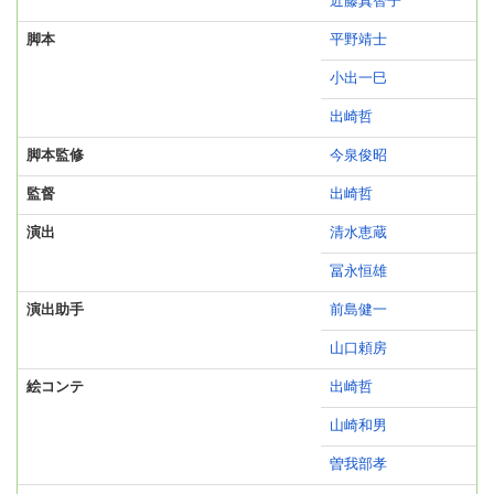
近藤真智子
脚本
平野靖士
小出一巳
出崎哲
脚本監修
今泉俊昭
監督
出崎哲
演出
清水恵蔵
冨永恒雄
演出助手
前島健一
山口頼房
絵コンテ
出崎哲
山崎和男
曽我部孝