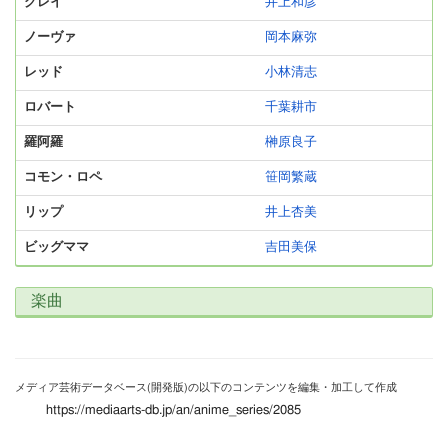
グレイ
井上和彦
ノーヴァ
岡本麻弥
レッド
小林清志
ロバート
千葉耕市
羅阿羅
榊原良子
コモン・ロペ
笹岡繁蔵
リップ
井上杏美
ビッグママ
吉田美保
楽曲
メディア芸術データベース(開発版)の以下のコンテンツを編集・加工して作成
https://mediaarts-db.jp/an/anime_series/2085