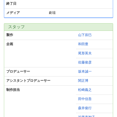
終了日
メディア
劇場
スタッフ
製作
山下辰巳
企画
和田豊
尾形英夫
佐藤俊彦
プロデューサー
坂本誠一
アシスタントプロデューサー
関正博
制作担当
松崎義之
田中信吾
森井俊行