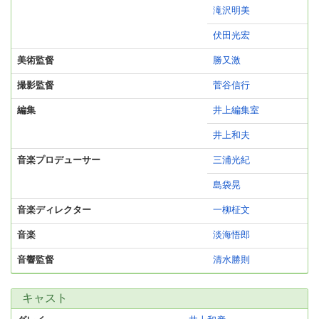
滝沢明美
伏田光宏
美術監督
勝又激
撮影監督
菅谷信行
編集
井上編集室
井上和夫
音楽プロデューサー
三浦光紀
島袋晃
音楽ディレクター
一柳柾文
音楽
淡海悟郎
音響監督
清水勝則
キャスト