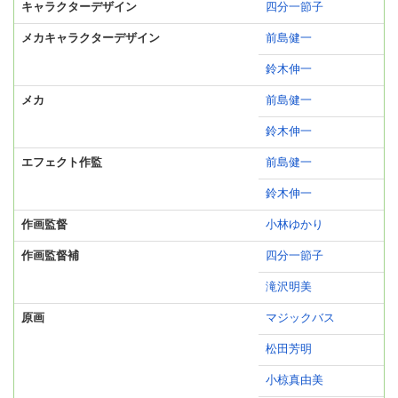
キャラクターデザイン
四分一節子
メカキャラクターデザイン
前島健一
鈴木伸一
メカ
前島健一
鈴木伸一
エフェクト作監
前島健一
鈴木伸一
作画監督
小林ゆかり
作画監督補
四分一節子
滝沢明美
原画
マジックバス
松田芳明
小椋真由美