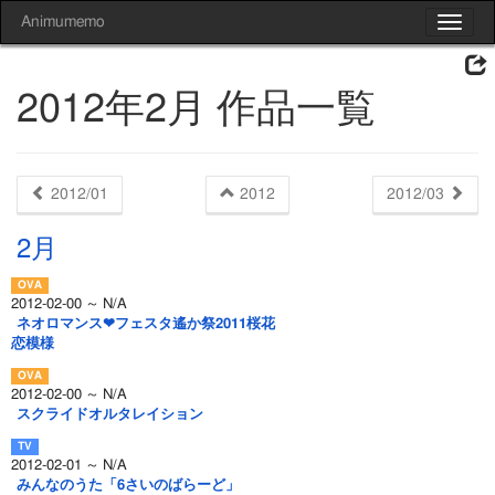
Animumemo
Toggle
navigat
2012年2月 作品一覧
2012/01
2012
2012/03
2月
2012-02-00 ～ N/A
ネオロマンス❤フェスタ遙か祭2011桜花
恋模様
2012-02-00 ～ N/A
スクライドオルタレイション
2012-02-01 ～ N/A
みんなのうた「6さいのばらーど」