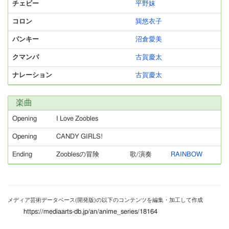
チェビー
平野妹
コロン
巽悠衣子
パンキー
沼倉愛美
クマンパ
古賀慶太
ナレーション
古賀慶太
楽曲
Opening
I Love Zoobles
Opening
CANDY GIRLS!
Ending
Zooblesの冒険
歌/演奏
RAINBOW
メディア芸術データベース(開発版)の以下のコンテンツを編集・加工して作成
https://mediaarts-db.jp/an/anime_series/18164