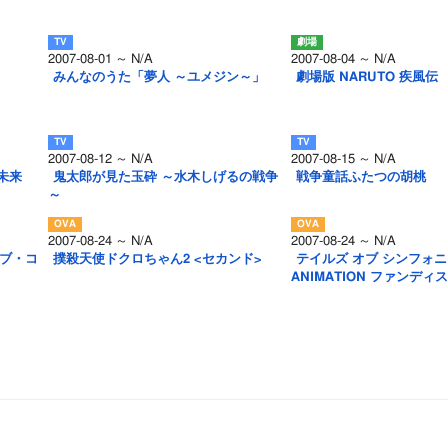
2007-08-01 ～ N/A
2007-08-04 ～ N/A
」
みんなのうた「夢人 ～ユメジン～」
劇場版 NARUTO 疾風伝
2007-08-12 ～ N/A
2007-08-15 ～ N/A
未来
鬼太郎が見た玉砕 ～水木しげるの戦争
戦争童話ふたつの胡桃
～
2007-08-24 ～ N/A
2007-08-24 ～ N/A
ブ・コ
撲殺天使ドクロちゃん2 <セカンド>
テイルズ オブ シンフォニア
ANIMATION ファンディ