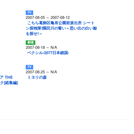
2007-08-05 ～ 2007-08-12
こちら葛飾区亀有公園前派出所 シート
ン探検隊!隅田川の誓い～思い出の白い鯨
を探せ!～
2007-08-18 ～ N/A
ベクシル-2077日本鎖国-
2007-08-25 ～ N/A
 THE
ミヨリの森
スク[総集編]