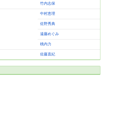
竹内志保
中村恵理
佐野秀典
遠藤めぐみ
桃内力
佐藤直紀