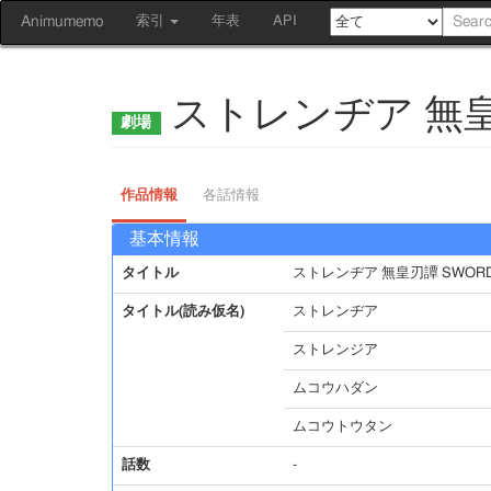
Animumemo
索引
年表
API
ストレンヂア 無皇刃譚
作品情報
各話情報
基本情報
タイトル
ストレンヂア 無皇刃譚 SWORD O
タイトル(読み仮名)
ストレンヂア
ストレンジア
ムコウハダン
ムコウトウタン
話数
-