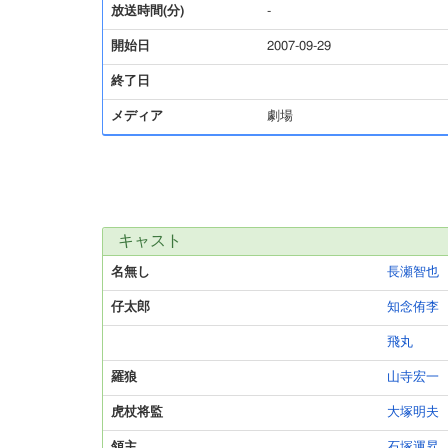
放送時間(分)
-
開始日
2007-09-29
終了日
メディア
劇場
キャスト
名無し
長瀬智也
仔太郎
知念侑李
飛丸
羅狼
山寺宏一
虎杖将監
大塚明夫
領主
石塚運昇