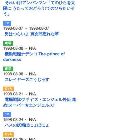
それいけ!アンパンマン「てのひらを太
陽に うたっておどろう!てのひらたいそ
う」
1998-08-07 ～ 1998-08-07
男はつらいよ 寅次郎忘れな草
1998-08-08 ～ N/A
機動戦艦ナデシコ The prince of
darkness
1998-08-08 ～ N/A
スレイヤーズごうじゃす
1998-08-21 ～ N/A
電脳戦隊ヴギィ'ズ・エンジェル外伝 進
め!スーパー★エンジェルス!
1998-08-24 ～ N/A
ハスの妖精ぼにょぼにょ
1998-08-25 ～ N/A