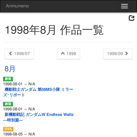
Animumemo
Toggle
navigat
1998年8月 作品一覧
1998/07
1998
1998/09
8月
1998-08-01 ～ N/A
機動戦士ガンダム 第08MS小隊 ミラー
ズ･リポート
1998-08-01 ～ N/A
新機動戦記 ガンダムW Endless Waltz
―特別篇―
1998-08-05 ～ N/A