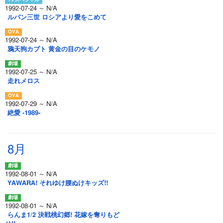
1992-07-24 ～ N/A
ルパン三世 ロシアより愛をこめて
1992-07-24 ～ N/A
鴉天狗カブト 黄金の目のケモノ
1992-07-25 ～ N/A
走れメロス
1992-07-29 ～ N/A
絶愛 -1989-
8月
1992-08-01 ～ N/A
YAWARA! それゆけ腰ぬけキッズ!!
1992-08-01 ～ N/A
らんま1/2 決戦桃幻郷! 花嫁を奪りもど