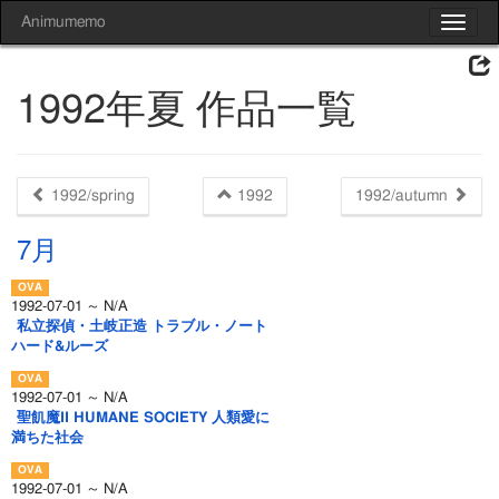
Animumemo
Toggle
navigat
1992年夏 作品一覧
1992/spring
1992
1992/autumn
7月
1992-07-01 ～ N/A
私立探偵・土岐正造 トラブル・ノート
ハード&ルーズ
1992-07-01 ～ N/A
聖飢魔II HUMANE SOCIETY 人類愛に
満ちた社会
1992-07-01 ～ N/A