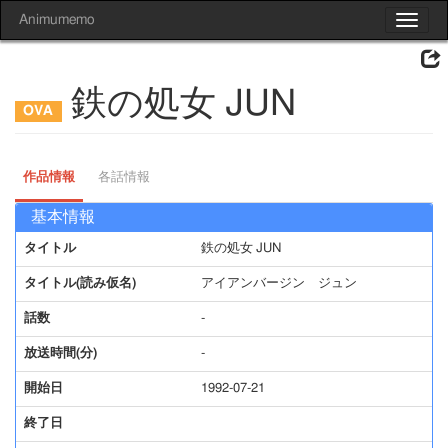
Animumemo
Toggle
navigat
鉄の処女 JUN
作品情報
各話情報
基本情報
タイトル
鉄の処女 JUN
タイトル(読み仮名)
アイアンバージン ジュン
話数
-
放送時間(分)
-
開始日
1992-07-21
終了日