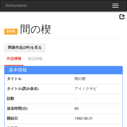
Animumemo
Toggle
navigat
間の楔
関連作品(2件)を見る
作品情報
各話情報
基本情報
タイトル
間の楔
タイトル(読み仮名)
アイノクサビ
話数
-
放送時間(分)
60
開始日
1992-08-31