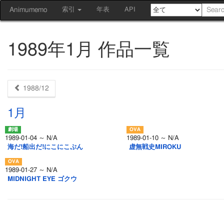
Animumemo
索引
年表
API
1989年1月 作品一覧
1988/12
1月
1989-01-04 ～ N/A
1989-01-10 ～ N/A
海だ!船出だ!にこにこぷん
虚無戦史MIROKU
1989-01-27 ～ N/A
MIDNIGHT EYE ゴクウ