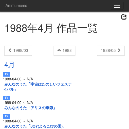
Animumemo
Toggle
navigat
1988年4月 作品一覧
1988/03
1988
1988/05
4月
1988-04-00 ～ N/A
みんなのうた「宇宙はたのしいフェステ
ィバル」
1988-04-00 ～ N/A
みんなのうた「アリスの季節」
1988-04-00 ～ N/A
みんなのうた「JOY(よろこびの国)」