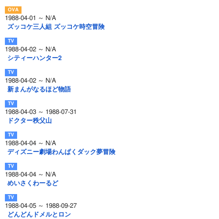
1988-04-01 ～ N/A
ズッコケ三人組 ズッコケ時空冒険
1988-04-02 ～ N/A
シティーハンター2
1988-04-02 ～ N/A
新まんがなるほど物語
1988-04-03 ～ 1988-07-31
ドクター秩父山
1988-04-04 ～ N/A
ディズニー劇場わんぱくダック夢冒険
1988-04-04 ～ N/A
めいさくわーるど
1988-04-05 ～ 1988-09-27
どんどんドメルとロン