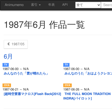
Animumemo
索引
年表
API
1987年6月 作品一覧
1987/05
6月
1987-06-00 ～ N/A
1987-06-00 ～ N/A
みんなのうた「雲が晴れたら」
みんなのうた「おはようクレヨ
1987-06-21 ～ N/A
1987-06-26 ～ N/A
[超時空要塞マクロス]Flash Back[2012]
THE FULL MOON TRADITION
INDRA[パイロット]