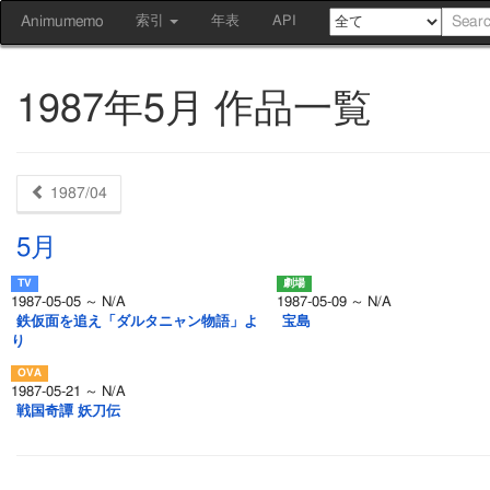
Animumemo
索引
年表
API
1987年5月 作品一覧
1987/04
5月
1987-05-05 ～ N/A
1987-05-09 ～ N/A
鉄仮面を追え「ダルタニャン物語」よ
宝島
り
1987-05-21 ～ N/A
戦国奇譚 妖刀伝