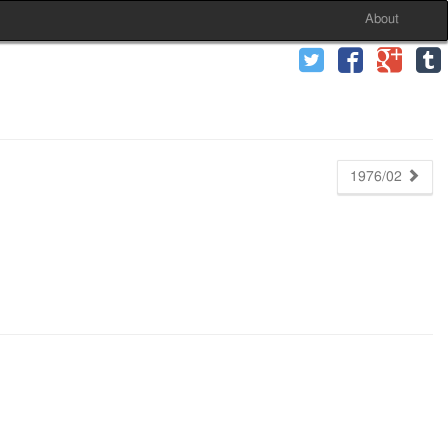
About
1976/02