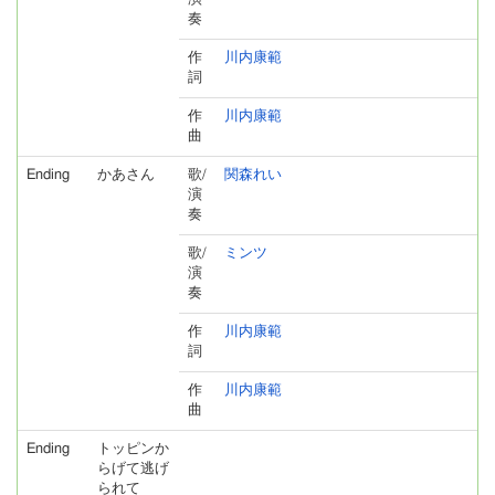
奏
作
川内康範
詞
作
川内康範
曲
Ending
かあさん
歌/
関森れい
演
奏
歌/
ミンツ
演
奏
作
川内康範
詞
作
川内康範
曲
Ending
トッピンか
らげて逃げ
られて