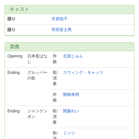
キャスト
語り
市原悦子
語り
常田富士男
楽曲
Opening
日本昔ばな
作
北原じゅん
し
曲
Ending
グルッパー
歌/
スウィング・キャッツ
の歌
演
奏
作
曽根幸明
曲
Ending
ジャンケン
歌/
関森れい
ポン
演
奏
歌/
ミンツ
演