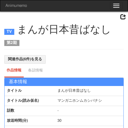
Animumemo
Toggle
navigat
まんが日本昔ばなし
第2期
関連作品(6件)を見る
作品情報
各話情報
基本情報
タイトル
まんが日本昔ばなし
タイトル(読み仮名)
マンガニホンムカシバナシ
話数
-
放送時間(分)
30