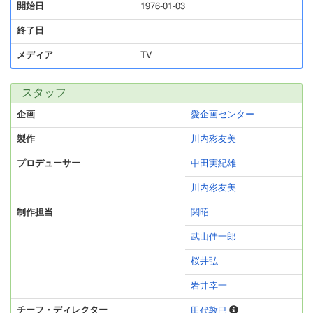
開始日
1976-01-03
終了日
メディア
TV
スタッフ
企画
愛企画センター
製作
川内彩友美
プロデューサー
中田実紀雄
川内彩友美
制作担当
関昭
武山佳一郎
桜井弘
岩井幸一
チーフ・ディレクター
田代敦巳