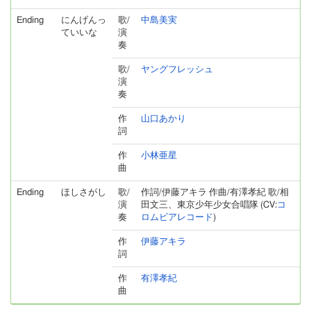
Ending
にんげんっ
歌/
中島美実
ていいな
演
奏
歌/
ヤングフレッシュ
演
奏
作
山口あかり
詞
作
小林亜星
曲
Ending
ほしさがし
歌/
作詞/伊藤アキラ 作曲/有澤孝紀 歌/相
演
田文三、東京少年少女合唱隊 (CV:
コ
奏
ロムビアレコード
)
作
伊藤アキラ
詞
作
有澤孝紀
曲