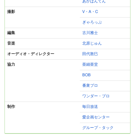
あかばんてん
撮影
V・A・C
ぎゃろっぷ
編集
古川雅士
音楽
北原じゅん
オーディオ・ディレクター
田代敦巳
協力
亜細亜堂
BOB
番衆プロ
ワンダー・プロ
制作
毎日放送
愛企画センター
グループ・タック