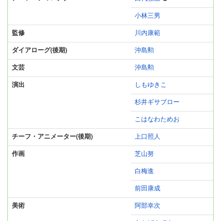
小林三男
監修
川内康範
ダイアローグ(後期)
沖島勲
文芸
沖島勲
演出
しもゆきこ
杉井ギサブロー
こはなわためお
チーフ・アニメーター(後期)
上口照人
作画
芝山努
白梅進
前田康成
美術
阿部幸次