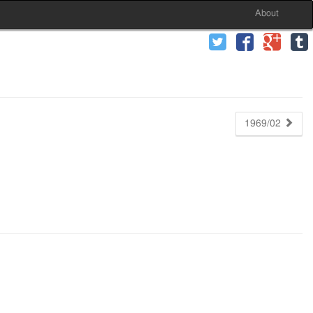
About
1969/02