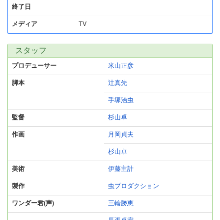
終了日
メディア
TV
スタッフ
プロデューサー
米山正彦
脚本
辻真先
手塚治虫
監督
杉山卓
作画
月岡貞夫
杉山卓
美術
伊藤主計
製作
虫プロダクション
ワンダー君(声)
三輪勝恵