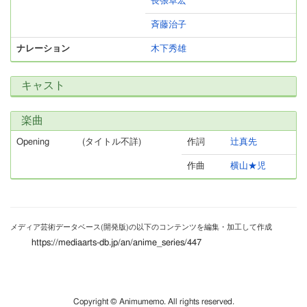
長張卓宏
斉藤治子
ナレーション
木下秀雄
キャスト
楽曲
Opening
(タイトル不詳)
作詞
辻真先
作曲
横山★児
メディア芸術データベース(開発版)の以下のコンテンツを編集・加工して作成
https://mediaarts-db.jp/an/anime_series/447
Copyright © Animumemo. All rights reserved.