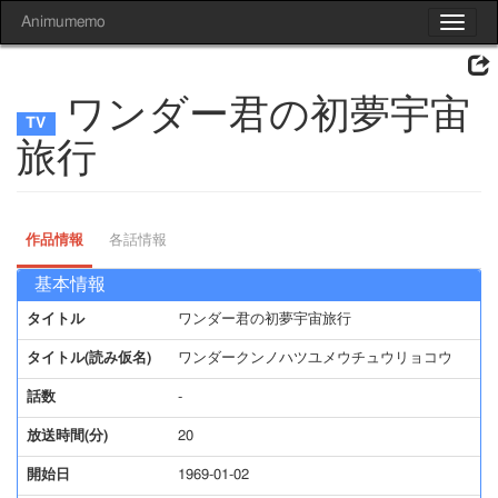
Animumemo
Toggle
navigat
ワンダー君の初夢宇宙
旅行
作品情報
各話情報
基本情報
タイトル
ワンダー君の初夢宇宙旅行
タイトル(読み仮名)
ワンダークンノハツユメウチュウリョコウ
話数
-
放送時間(分)
20
開始日
1969-01-02