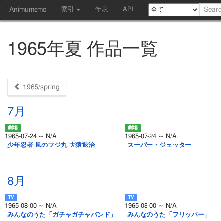
Animumemo
索引
年表
API
1965年夏 作品一覧
1965/spring
7月
1965-07-24 ～ N/A
1965-07-24 ～ N/A
少年忍者 風のフジ丸 大猿退治
スーパー・ジェッター
8月
1965-08-00 ～ N/A
1965-08-00 ～ N/A
みんなのうた「ガチャガチャバンド」
みんなのうた「フリッパー」