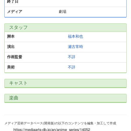
終了日
メディア
劇場
スタッフ
脚本
福本和也
演出
瀬古常時
作画監督
不詳
美術
不詳
キャスト
楽曲
メディア芸術データベース(開発版)の以下のコンテンツを編集・加工して作成
https://mediaarts-db.jp/an/anime_series/14052