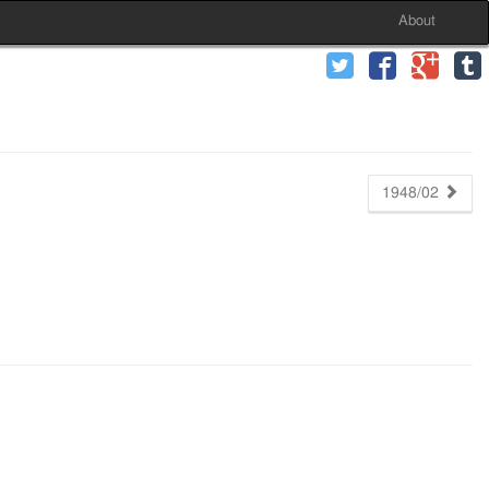
About
1948/02