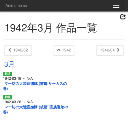
Animumemo
Toggle
navigat
1942年3月 作品一覧
1942/02
1942
1942/04
3月
1942-03-19 ～ N/A
マー坊の大陸宣撫隊 (前篇:サーカスの
巻)
1942-03-26 ～ N/A
マー坊の大陸宣撫隊 (後篇: 匪族退治の
卷)