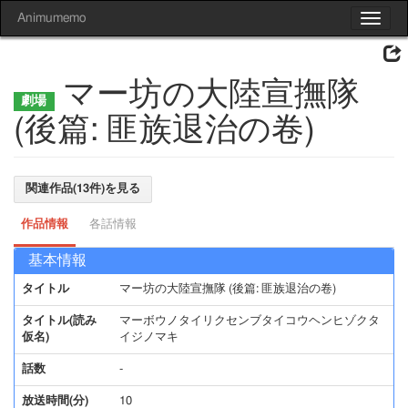
Animumemo
Toggle
navigat
マー坊の大陸宣撫隊
(後篇: 匪族退治の卷)
関連作品(13件)を見る
作品情報
各話情報
基本情報
タイトル
マー坊の大陸宣撫隊 (後篇: 匪族退治の卷)
タイトル(読み
マーボウノタイリクセンブタイコウヘンヒゾクタ
仮名)
イジノマキ
話数
-
放送時間(分)
10