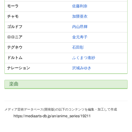
モーラ
佐藤利奈
チャモ
加隈亜衣
ゴルドフ
内山昂輝
ロロニア
金元寿子
テグネウ
石田彰
ドルトム
ふくまつ進紗
ナレーション
沢城みゆき
楽曲
メディア芸術データベース(開発版)の以下のコンテンツを編集・加工して作成
https://mediaarts-db.jp/an/anime_series/19211