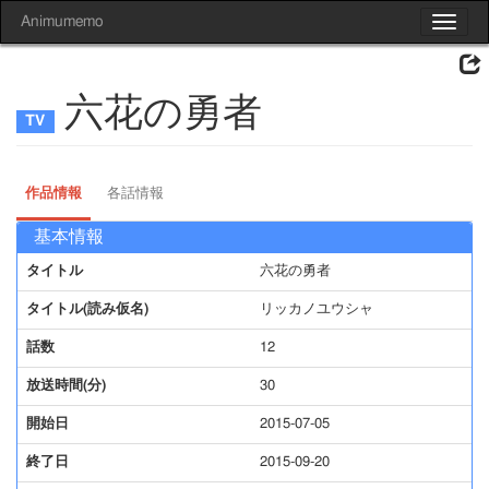
Animumemo
Toggle
navigat
六花の勇者
作品情報
各話情報
基本情報
タイトル
六花の勇者
タイトル(読み仮名)
リッカノユウシャ
話数
12
放送時間(分)
30
開始日
2015-07-05
終了日
2015-09-20