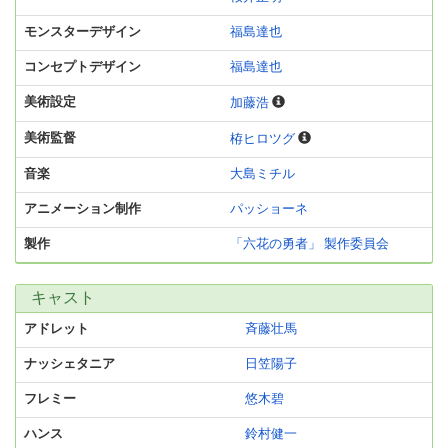
モンスターデザイン
福島達也
コンセプトデザイン
福島達也
美術設定
加藤浩
美術監督
栫ヒロツグ
音楽
大島ミチル
アニメーション制作
パッショーネ
製作
「六花の勇者」 製作委員会
キャスト
アドレット
斉藤壮馬
ナッシェタニア
日笠陽子
フレミー
悠木碧
ハンス
鈴村健一