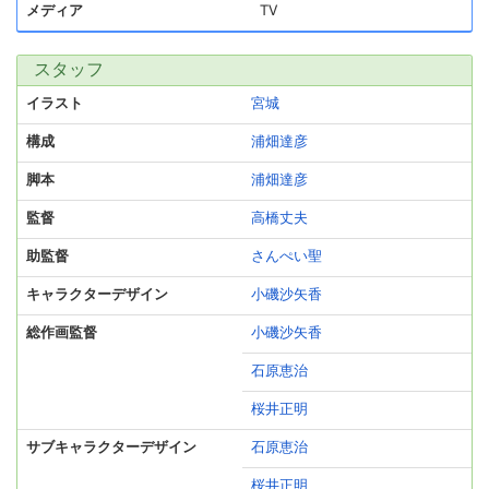
メディア
TV
スタッフ
イラスト
宮城
構成
浦畑達彦
脚本
浦畑達彦
監督
高橋丈夫
助監督
さんぺい聖
キャラクターデザイン
小磯沙矢香
総作画監督
小磯沙矢香
石原恵治
桜井正明
サブキャラクターデザイン
石原恵治
桜井正明