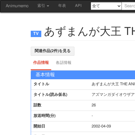
Animumemo
索引
年表
API
あずまんが大王 THE
関連作品(2件)を見る
作品情報
各話情報
基本情報
タイトル
あずまんが大王 THE ANI
タイトル(読み仮名)
アズマンガダイオウザア
話数
26
放送時間(分)
-
開始日
2002-04-09