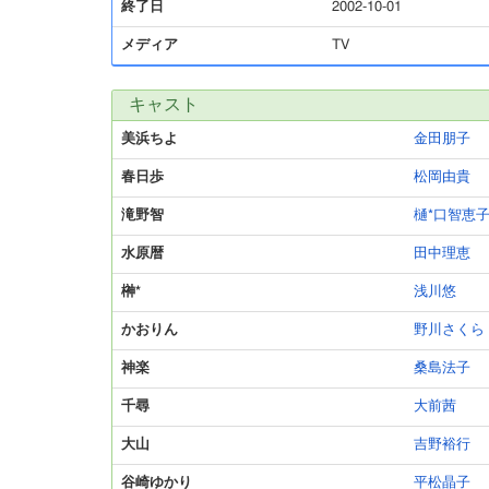
終了日
2002-10-01
メディア
TV
キャスト
美浜ちよ
金田朋子
春日歩
松岡由貴
滝野智
樋*口智恵
水原暦
田中理恵
榊*
浅川悠
かおりん
野川さくら
神楽
桑島法子
千尋
大前茜
大山
吉野裕行
谷崎ゆかり
平松晶子