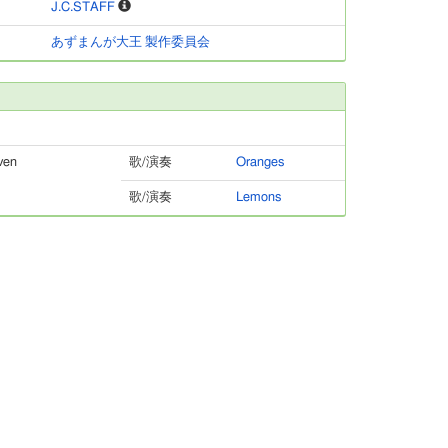
J.C.STAFF
あずまんが大王 製作委員会
ven
歌/演奏
Oranges
歌/演奏
Lemons