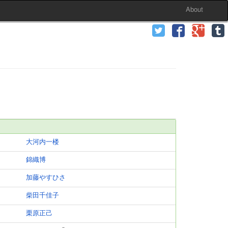
About
大河内一楼
錦織博
加藤やすひさ
柴田千佳子
栗原正己