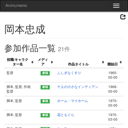
Animumemo
Toggle
navigat
岡本忠成
参加作品一覧
21件
役職/キャラク
メディ
ター名
ア
作品タイトル
開始日
監督
ふしぎなくすり
1965-
00-00
脚本, 監督, 作画
十人の小さなインディアン
1968-
監督
00-00
脚本, 監督
ホーム・マイホーム
1970-
00-00
脚本, 監督
花ともぐら
1970-
03-00