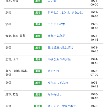
脚本, 監督
白い象
1971-
00-00
演出
日本むかしばなし さるかに
1972-
10-18
演出
モチモチの木
1972-
10-18
音楽, 脚本, 監督
南無一病息災
1973-
10-15
監督
旅は道連れ世は情け
1973-
10-15
監督, 原作
小さな五つのお話
1974-
10-15
製作・制作, 脚本,
水のたね
1975-
監督
07-00
監督
うらめしでんわ
1975-
10-13
脚本, 監督
ちからばし
1976-
10-13
監督
さくらより愛をのせて
1976-