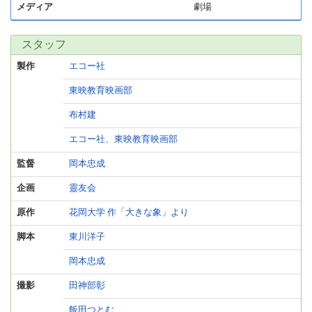
メディア
劇場
スタッフ
製作
エコー社
東映教育映画部
布村建
エコー社、東映教育映画部
監督
岡本忠成
企画
靈友会
原作
花岡大学 作「大きな象」より
脚本
東川洋子
岡本忠成
撮影
田神部彰
飯田つとむ