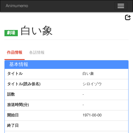
Animumemo
Toggle
navigat
白い象
作品情報
各話情報
基本情報
タイトル
白い象
タイトル(読み仮名)
シロイゾウ
話数
-
放送時間(分)
-
開始日
1971-00-00
終了日