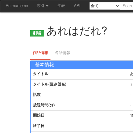
Animumemo
索引
年表
API
あれはだれ?
作品情報
各話情報
基本情報
タイトル
タイトル(読み仮名)
話数
-
放送時間(分)
-
開始日
1
終了日