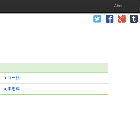
About
エコー社
岡本忠成